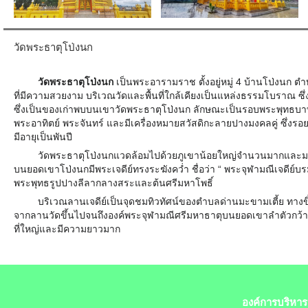
วัดพระธาตุโป่งนก
วัดพระธาตุโป่งนก
เป็นพระอารามราช ตั้งอยู่หมู่ 4 บ้านโป่งนก 
ที่มีความสวยงาม บริเวณวัดและพื้นที่ใกล้เคียงเป็นแหล่งธรรมโบราณ
ซึ่งเป็นของเก่าพบบนเขาวัดพระธาตุโป่งนก ลักษณะเป็นรอบพระพุทธบ
พระอาทิตย์ พระจันทร์ และมีเครื่องหมายสวัสดิกะลายปางมงคลคู่ ซึ่งรอ
มีอายุเป็นพันปี
วัดพระธาตุโป่งนกแวดล้อมไปด้วยภูเขาน้อยใหญ่จำนวนมากและม
บนยอดเขาโป่งนกมีพระเจดีย์ทรงระฆังคว่ำ ชื่อว่า “ พระจุฬามณีเจดีย์บรมส
พระพุทธรูปปางลีลากลางสระและต้นศรีมหาโพธิ์
บริเวณลานเจดีย์เป็นจุดชมทิวทัศน์ของตำบลด่านมะขามเตี้ย ทางขึ้
จากลานวัดขึ้นไปจนถึงองค์พระจุฬามณีศรีมหาธาตุบนยอดเขาลำตัวกว้
ที่ใหญ่และมีความยาวมาก
องค์การบริหาร