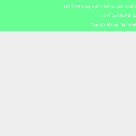
เลขที่ 199 หมู่ 5 ตำบลด่านมะขามเตี
เบอร์​โทร​ศัพท์สำ
Dan Ma Kham Tia Subdis