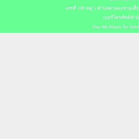
เลขที่ 199 หมู่ 5 ตำบลด่านมะขามเตี
เบอร์​โทร​ศัพท์สำ
Dan Ma Kham Tia Subdis