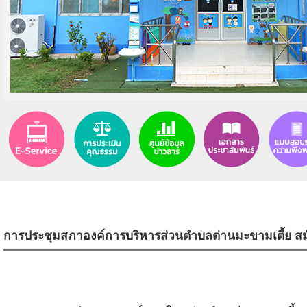
การประชุมสภาองค์การบริหารส่วนตำบลด่านมะขามเตี้ย สมัยสา