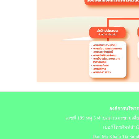
องค์การบริหาร
เลขที่ 199 หมู่ 5 ตำบลด่านมะขามเตี
เบอร์​โทร​ศัพท์สำ
Dan Ma Kham Tia Subdis