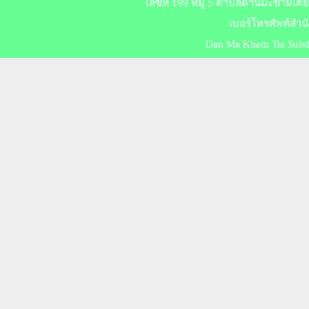
เลขที่ 199 หมู่ 5 ตำบลด่านมะขามเตี
เบอร์​โทร​ศัพท์สำ
Dan Ma Kham Tia Subdis